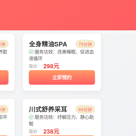
全身精油SPA
分钟
70分钟
养脏
服务功效：改善睡眠、促进血
液循环
298元
现价
立即预约
川式舒养采耳
分钟
60分钟
阳平
服务功效：纾解压力、静心助
眠
238元
现价