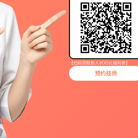
【扫码领取新人3OO元福利券】
预约技师