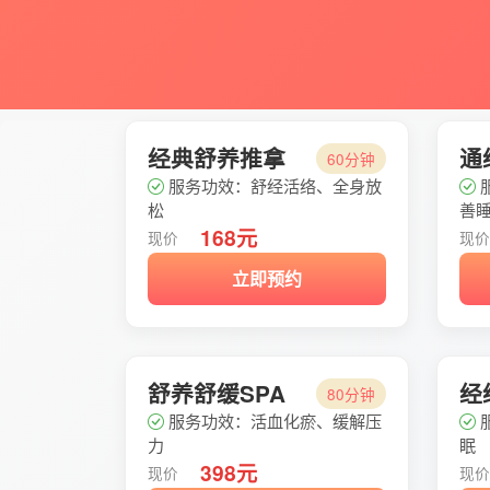
经典舒养推拿
通
60分钟
服务功效：舒经活络、全身放
松
善
168元
现价
现
立即预约
舒养舒缓SPA
经
80分钟
服务功效：活血化瘀、缓解压
力
眠
398元
现价
现