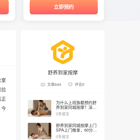
立即预约
舒养到家按摩
公室
文章
644
评论
0
已拉
真正
为什么上班族都预约舒
养到家同城按摩？深层
。今
放松护理让状态焕然一
0条留言
新！
舒养到家同城按摩上门
SPA上门推拿，60分钟
唤醒身体活力
0条留言