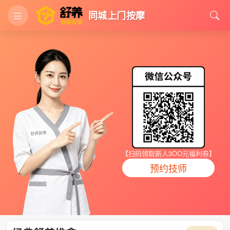
同城上门按摩
【扫码领取新人3OO元福利券】
预约技师