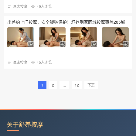
酒店按摩
49人浏览
出差约上门按摩，安全锁链保护！舒养到家同城按摩覆盖285城
酒店按摩
45人浏览
1
2
…
12
下页
关于舒养按摩