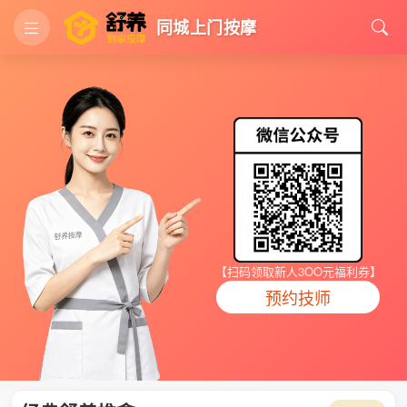
同城上门按摩
【扫码领取新人3OO元福利券】
预约技师