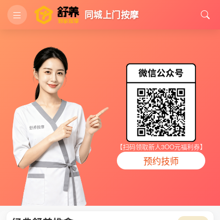
同城上门按摩
【扫码领取新人3OO元福利券】
预约技师