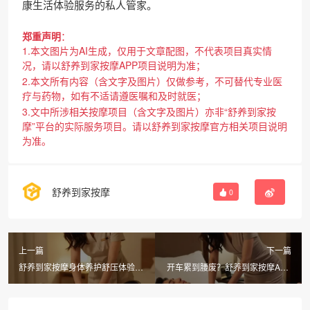
康生活体验服务的私人管家。
郑重声明
：
1.本文图片为AI生成，仅用于文章配图，不代表项目真实情
况，请以舒养到家按摩APP项目说明为准；
2.本文所有内容（含文字及图片）仅做参考，不可替代专业医
疗与药物，如有不适请遵医嘱和及时就医；
3.文中所涉相关按摩项目（含文字及图片）亦非“舒养到家按
摩”平台的实际服务项目。请以舒养到家按摩官方相关项目说明
为准。
舒养到家按摩
0
上一篇
下一篇
舒养到家按摩身体养护舒压体验
开车累到腰废？舒养到家按摩APP
馆：同城上门推拿仅168，100分
同城上门推拿，30分钟躺平放松！
钟SPA仅698！