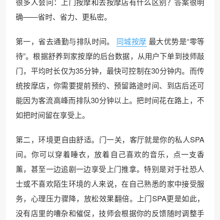
很多人会问：上门按摩和去按摩店有什么区别？答案很明
确——省时、省力、更私密。
第一，省去通勤与排队时间。
同城按摩
最大优势是“零等
待”。根据舒养到家按摩的后台数据，从用户下单到技师敲
门，平均时长仅为35分钟，最快可控制在30分钟内。而传
统按摩店，你需要提前预约、预留路途时间、到店后还可
能因为客流高峰而排队30分钟以上。把时间花在路上，不
如把时间留在享受上。
第二，环境更自由舒适。门一关，客厅就是你的私人SPA
间。你可以穿着睡衣，放着自己喜欢的音乐，点一支香
薰，甚至一边追剧一边享受上门推拿。特别是对于社恐人
士或不喜欢陌生环境的人来说，在自己熟悉的家中接受服
务，心理压力骤降，放松效果翻倍。上门SPA更是如此，
没有店里的嘈杂和催促，技师会根据你的反馈随时调整手