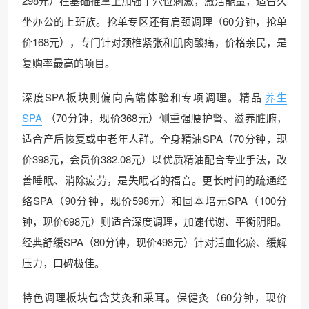
298元）在基础推拿上加强了穴位刺激，激活能量，适合久
坐办公的上班族。抢单专区还有肩颈调理（60分钟，抢单
价168元），专门针对颈椎紧张和肌肉酸痛，价格亲民，是
复购率最高的项目。
深度SPA板块则偏向高端体验和专项调理。精品
养生
SPA
（70分钟，现价368元）侧重强腰护肾、滋养脏腑，
适合产后恢复或中老年人群。全身精油SPA（70分钟，现
价398元，会员价382.08元）以优质精油配合专业手法，改
善睡眠、消除疲劳，是失眠者的福音。更长时间的疏通经
络SPA（90分钟，现价598元）和固本培元SPA（100分
钟，现价698元）则适合深度调理，加速代谢、平衡阴阳。
经典舒缓SPA（80分钟，现价498元）针对活血化瘀、缓解
压力，口碑极佳。
特色调理板块包含艾灸和采耳。保健灸（60分钟，现价