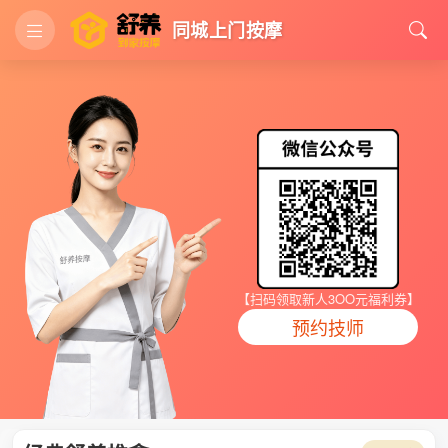
同城上门按摩
【扫码领取新人3OO元福利券】
预约技师