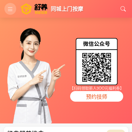
同城上门按摩
【扫码领取新人3OO元福利券】
预约技师