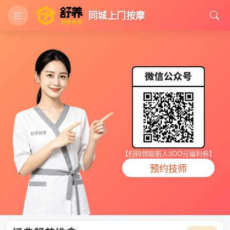
同城上门按摩
【扫码领取新人3OO元福利券】
预约技师