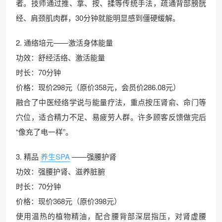
者。技师通过推、拿、按、揉等传统手法，疏通背部膀胱
经、肩颈肌肉群，30分钟就能明显感到僵硬缓解。
2. 通络培元——激活身体能量
功效：舒经活络、激活能量
时长：70分钟
价格：现价298元（原价358元，会员价286.08元）
融合了中医经络学说与能量疗法，重点按压肾俞、命门等
穴位，适合精力不足、易疲劳人群。许多顾客反馈做完后
“像充了电一样”。
3. 精品
养生SPA
——强腰护肾
功效：强腰护肾、滋养脏腑
时长：70分钟
价格：现价368元（原价398元）
使用温热的植物精油，配合腰背部深层指压，对肾虚腰