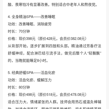
酸、畏寒怕冷有显著改善。特别适合中老年人和熬夜党。
4. 全身精油SPA——改善睡眠
功效：改善睡眠、消除疲劳
时长：70分钟
价格：现价398元（原价428元，会员价382.08元）
从背部开始，逐步扩展到四肢和头部。精油通过芳香疗法
舒缓神经，配合淋巴结引流手法，做完后整个人“轻飘飘”
的，当晚就能睡足8小时。
5. 经典舒缓SPA——活血化瘀
功效：活血化瘀、缓解压力
时长：80分钟
价格：现价498元（原价518元，会员价478.08元）
适合压力大、情绪紧张的人群。技师会用热石或温灸棒辅
助，加速血液循环，释放深层乳酸堆积。很多职场精英预