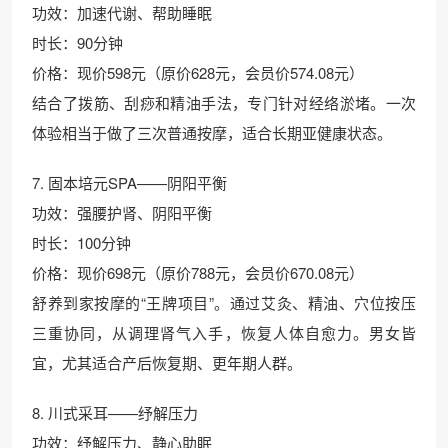
功效：加速代谢、帮助睡眠
时长：90分钟
价格：现价598元（原价628元，会员价574.08元）
结合了拨筋、刮痧和精油手法，专门针对经络淤堵。一次
体验相当于做了三次普通按摩，适合长期亚健康状态。
7. 固本培元SPA——阴阳平衡
功效：强腰护肾、阴阳平衡
时长：100分钟
价格：现价698元（原价788元，会员价670.08元）
舒养到家按摩的“王牌项目”。通过艾灸、精油、穴位按压
三重协同，从调理肾气入手，恢复人体自愈力。男女皆
宜，尤其适合产后恢复期、更年期人群。
8. 川式采耳——纾解压力
功效：纾解压力、静心助眠