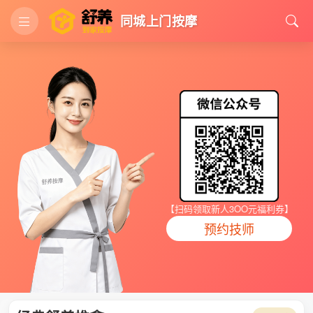
同城上门按摩
【扫码领取新人3OO元福利券】
预约技师