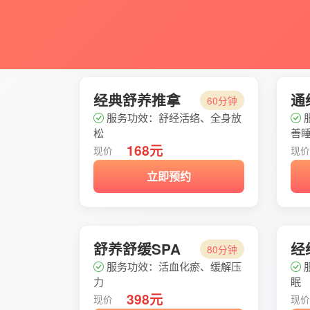
经典舒养推拿
通
60分钟
服务功效：舒经活络、全身放
松
善
168元
现价
现
立即预约
舒养舒缓SPA
经
80分钟
服务功效：活血化瘀、缓解压
力
眠
398元
现价
现