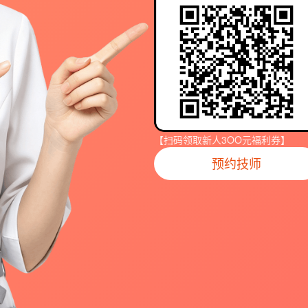
【扫码领取新人3OO元福利券】
预约技师