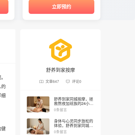
立即预约
舒养到家按摩
题。
文章
647
评论
0
人的
详细
舒养到家同城按摩，拯
救熬夜加班族的24小时
健康管家
0条留言
身体与心灵同步放松的
体验，舒养到家同城按
的健
摩上门SPA让你在家享
0条留言
受专业推拿