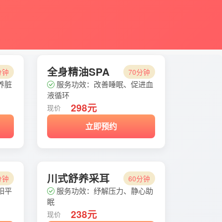
全身精油SPA
分钟
70分钟
养脏
服务功效：改善睡眠、促进血
液循环
298元
现价
立即预约
川式舒养采耳
分钟
60分钟
阳平
服务功效：纾解压力、静心助
眠
238元
现价