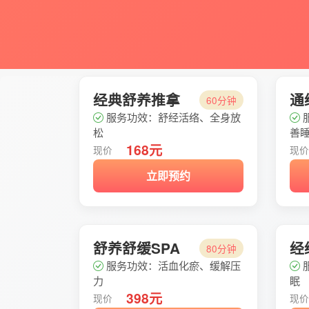
经典舒养推拿
通
60分钟
服务功效：舒经活络、全身放
松
善
168元
现价
现
立即预约
舒养舒缓SPA
经
80分钟
服务功效：活血化瘀、缓解压
力
眠
398元
现价
现