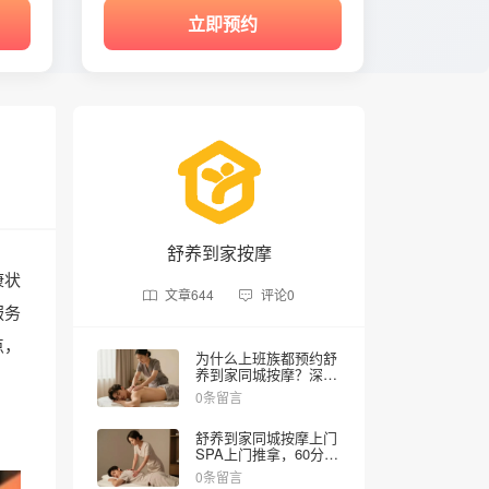
立即预约
舒养到家按摩
康状
文章
644
评论
0
服务
点，
为什么上班族都预约舒
养到家同城按摩？深层
放松护理让状态焕然一
0条留言
新！
舒养到家同城按摩上门
SPA上门推拿，60分钟
唤醒身体活力
0条留言