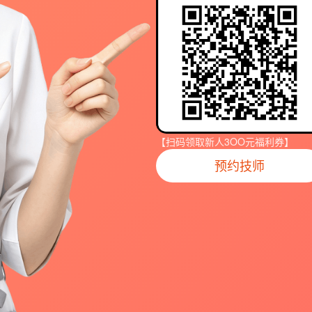
【扫码领取新人3OO元福利券】
预约技师