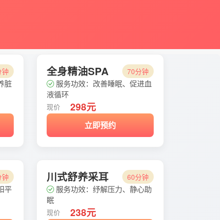
全身精油SPA
分钟
70分钟
养脏
服务功效：改善睡眠、促进血
液循环
298元
现价
立即预约
川式舒养采耳
分钟
60分钟
阳平
服务功效：纾解压力、静心助
眠
238元
现价