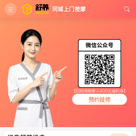
同城上门按摩
【扫码领取新人3OO元福利券】
预约技师