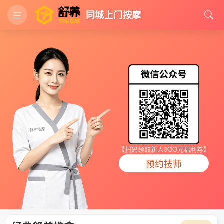
同城上门按摩
【扫码领取新人3OO元福利券】
预约技师