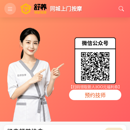
同城上门按摩
【扫码领取新人3OO元福利券】
预约技师