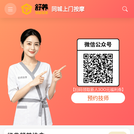
同城上门按摩
【扫码领取新人3OO元福利券】
预约技师