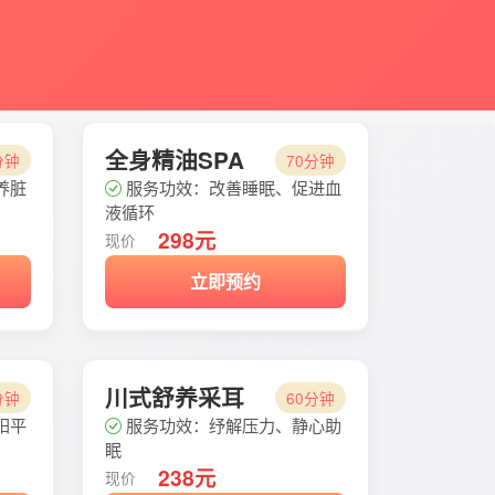
全身精油SPA
分钟
70分钟
养脏
服务功效：改善睡眠、促进血
液循环
298元
现价
立即预约
川式舒养采耳
分钟
60分钟
阳平
服务功效：纾解压力、静心助
眠
238元
现价