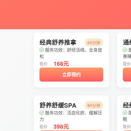
经典舒养推拿
通
60分钟
服务功效：舒经活络、全身放
松
善
168元
现价
现
立即预约
舒养舒缓SPA
经
80分钟
服务功效：活血化瘀、缓解压
力
眠
398元
现价
现