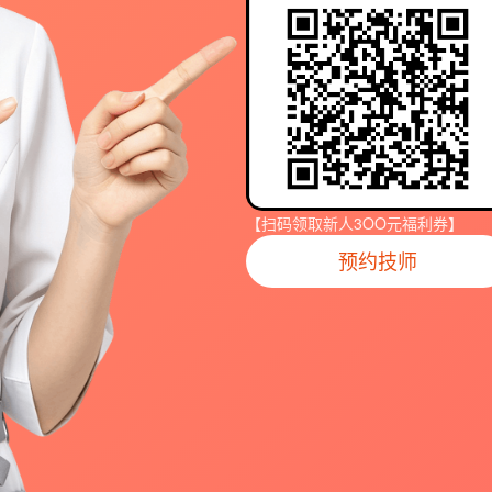
【扫码领取新人3OO元福利券】
预约技师