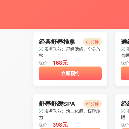
经典舒养推拿
通
60分钟
服务功效：舒经活络、全身放
松
善
168元
现价
现
立即预约
舒养舒缓SPA
经
80分钟
服务功效：活血化瘀、缓解压
力
眠
398元
现价
现