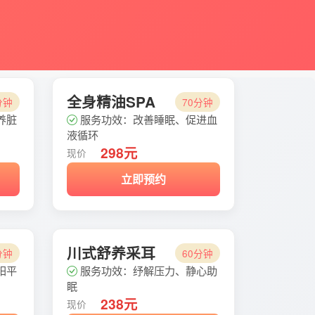
全身精油SPA
分钟
70分钟
养脏
服务功效：改善睡眠、促进血
液循环
298元
现价
立即预约
川式舒养采耳
分钟
60分钟
阳平
服务功效：纾解压力、静心助
眠
238元
现价