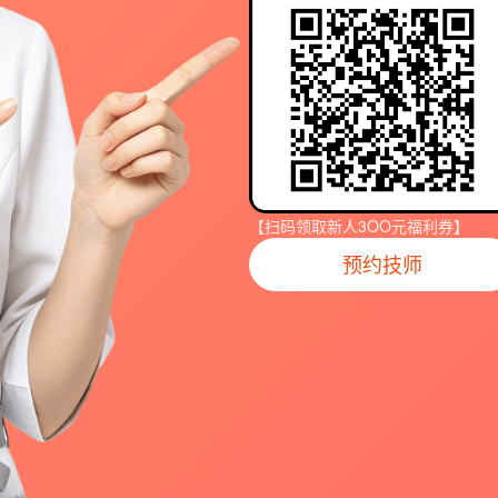
【扫码领取新人3OO元福利券】
预约技师