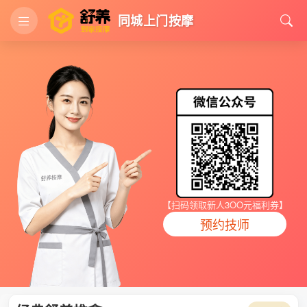
同城上门按摩
【扫码领取新人3OO元福利券】
预约技师