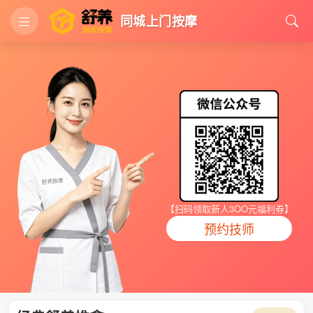
同城上门按摩
【扫码领取新人3OO元福利券】
预约技师