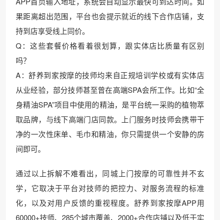
APP首页输入地址，系统会自动显示最快可到达时间。如
果距离超出范围，平台也会提示就近的线下合作店铺，支
持到店享受线上同价。
Q：这些套餐价格看着很划算，跟实体店比质量有区别
吗？
A：舒养到家按摩的技师均来自正规培训学校或有实体店
从业经验，部分技师甚至曾在高端SPA会所工作。比如“全
身精油SPA”项目中使用的精油，是平台统一采购的植物萃
取品牌，与线下高端门店同款。上门服务时技师会携带干
净的一次性床单、毛巾和精油，你只需提供一个安静的房
间即可。
通过以上拆解不难看出，同城上门按摩的可靠性并不玄
学，它取决于平台对技师的把控力、对服务流程的标准
化，以及对用户反馈的重视程度。舒养到家按摩APP用
60000+技师、285个城市覆盖、2000+合作店铺以及低于实