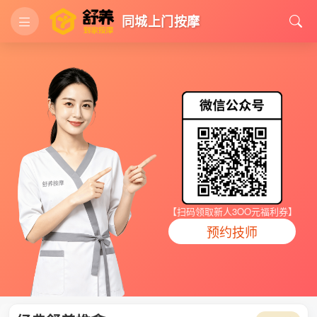
同城上门按摩
【扫码领取新人3OO元福利券】
预约技师