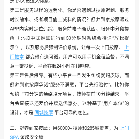
患”的人员进入你家。
第二是服务过程的透明化。你是否遇到过技师迟到、服务
时长缩水、或者项目偷工减料的情况？舒养到家按摩通过
APP内实时定位追踪、服务前电子确认函、服务中分段提
醒（比如中式推拿进行到30分钟时系统会推送“放松提
示”），以及服务后强制评价系统，让每一次上门按摩、
上
门推拿
都变得有迹可循。用户可以用手机全程监督，不满
意一键投诉，平台客服24小时在线响应。
第三是售后保障。有些小平台一旦发生纠纷就踢皮球，而
舒养到家按摩承诺“服务不满意，平台先行赔付”。比如你
预约了70分钟的通络培元项目，技师提前10分钟结束，平
台会直接退还差价并赠送优惠券。这种基于“用户本位”的
设计，才是
同城按摩
平台可靠的底色。
二、舒养到家按摩：用60000+技师和285城覆盖，为
上门
SPA
筑起安全墙