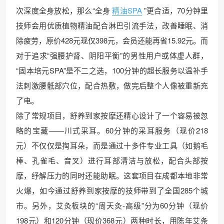
次深度全身放松，那么“全身
精油SPA
”更合适，70分钟里
技师会用优质植物精油配合淋巴引流手法，改善睡眠、消
除疲劳，原价428元现仅398元，会员还能再省15.92元。而
对于追求“强腰护肾、阴阳平衡”的男性用户或体虚人群，
“固本培元SPA”是不二之选，100分钟的超长服务以温补手
法刺激腰骶部穴位，配合热敷，做完后整个人像被重新充
了电。
除了常规项目，舒养到家按摩还精心设计了一个容易被忽
略的宝藏——川式采耳。60分钟的采耳服务（现价218
元）不仅仅是掏耳朵，而是通过十多件专业工具（如鹅毛
棒、孔雀毛、音叉）进行耳部清洁与放松，配合头部按
摩，纾解压力的同时还能助眠。这套项目在成都本地非常
火爆，如今通过舒养到家按摩的技师带到了全国285个城
市。另外，艾灸板块的“周天灸-高级”分为60分钟（现价
198元）和120分钟（现价368元）两种时长，用陈年艾条