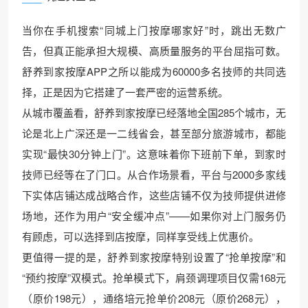
当你在手机搜索“同城上门按摩哪家好”时，跳出无数广
告，但真正能承担大规模、高质量服务的平台屈指可数。
舒养到家按摩APP之所以能成为60000多名技师的共同选
择，正是因为它搭建了一套严密的运营系统。
从城市覆盖看，舒养到家按摩已经落地全国285个城市，无
论是北上广深还是一二线省会，甚至部分旅游城市，都能
实现“最快30分钟上门”。这意味着你下班前下单，到家时
技师已经等在了门口。从合作场景看，平台与2000多家线
下实体店铺达成战略合作，这些店铺不仅为技师提供进修
场地，还作为用户“安全缓冲点”——如果你对上门服务仍
有顾虑，可以选择到店按摩，同样享受线上优惠价。
更值得一提的是，舒养到家按摩特别设置了“抢单按摩”和
“预约按摩”双模式。抢单模式下，肩颈调理项目仅需168元
（原价198元），通络培元抢单价208元（原价268元），