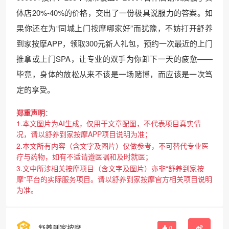
体店20%-40%的价格，交出了一份极具说服力的答案。如
果你还在为“同城上门按摩哪家好”而犹豫，不妨打开舒养
到家按摩APP，领取300元新人礼包，预约一次最近的上门
推拿或上门SPA，让专业的双手为你卸下一天的疲惫——
毕竟，身体的放松从来不该是一场赌博，而应该是一次笃
定的享受。
郑重声明
：
1.本文图片为AI生成，仅用于文章配图，不代表项目真实情
况，请以舒养到家按摩APP项目说明为准；
2.本文所有内容（含文字及图片）仅做参考，不可替代专业医
疗与药物，如有不适请遵医嘱和及时就医；
3.文中所涉相关按摩项目（含文字及图片）亦非“舒养到家按
摩”平台的实际服务项目。请以舒养到家按摩官方相关项目说明
为准。
舒养到家按摩
0