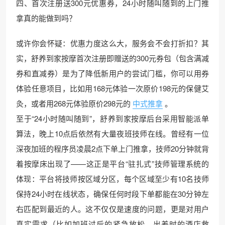
四、首次注册送300元优惠券，24小时随叫随到的上门推
拿真的能做到吗？
或许你会怀疑：优惠力度这么大，服务会不会打折扣？其
实，舒养到家按摩首次注册即赠送的300元券包（包含满减
券和直减券）是为了降低新用户的尝试门槛，你可以用券
体验任意项目，比如用168元体验一次原价198元的保健艾
灸，或者用268元体验原价298元的
中式推拿
。
至于“24小时随叫随到”，舒养到家按摩后台采用智能派单
算法，晚上10点后依然有大量夜班技师在线。曾经有一位
深夜加班的程序员凌晨2点下单上门推拿，技师20分钟就背
着按摩床出现了——这正是平台“驻扎式”技师管理系统的
体现：平台将技师按区域分区，每个区域至少有10名技师
保持24小时在线状态，确保任何时段下单都能在30分钟左
右匹配到最近的人。这不仅仅是速度的问题，更是对用户
真实需求（比如加班过后的紧急放松、出差时的酒店救