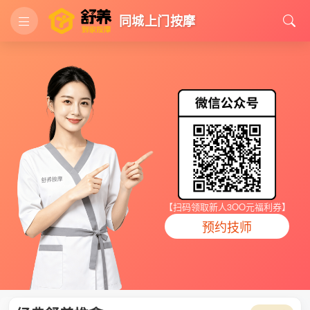
同城上门按摩
【扫码领取新人3OO元福利券】
预约技师