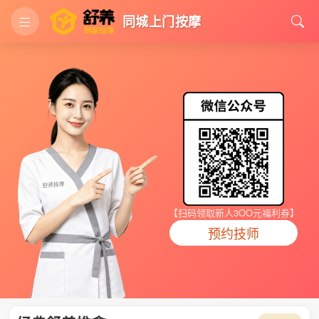
同城上门按摩
【扫码领取新人3OO元福利券】
预约技师