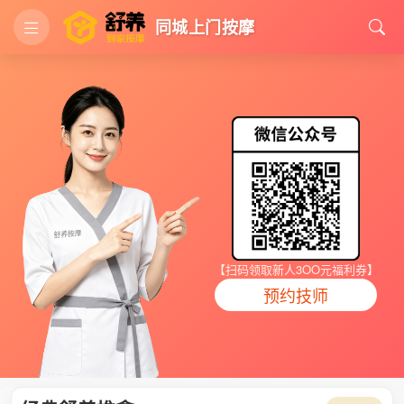
同城上门按摩
【扫码领取新人3OO元福利券】
预约技师