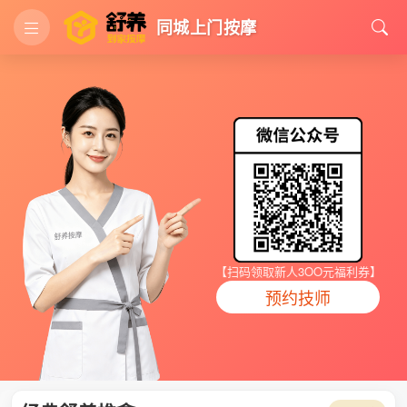
同城上门按摩
【扫码领取新人3OO元福利券】
预约技师