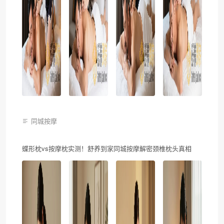
同城按摩
蝶形枕vs按摩枕实测！舒养到家同城按摩解密颈椎枕头真相