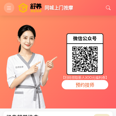
同城上门按摩
【扫码领取新人3OO元福利券】
预约技师