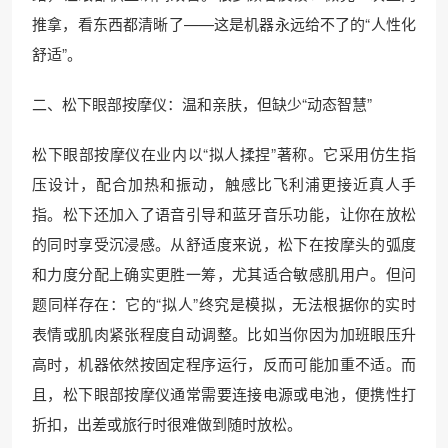
推拿，看东西都清晰了——这是机器永远给不了的“人性化
舒适”。
二、松下眼部按摩仪：温和亲肤，但缺少“动态智慧”
松下眼部按摩仪在业内以“拟人揉捏”著称。它采用仿生指
压设计，配合加热和振动，触感比飞利浦更接近真人手
指。松下还加入了语音引导和蓝牙音乐功能，让你在放松
的同时享受沉浸感。从舒适度来说，松下在按摩头的弧度
和力度分配上确实更胜一筹，尤其适合敏感肌用户。但问
题同样存在：它的“拟人”终究是模拟，无法根据你的实时
表情或肌肉紧张程度自动调整。比如当你因为加班眼压升
高时，机器依然按固定程序运行，反而可能加重不适。而
且，松下眼部按摩仪通常需要连接电源或电池，便携性打
折扣，出差或旅行时很难做到随时放松。