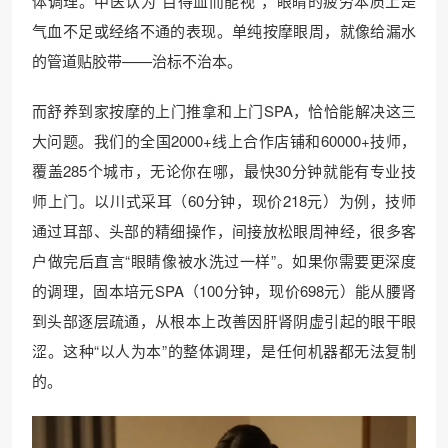
体调理。中医认为“目得血而能视”，眼睛的疲劳本质上是
气血不足或经络不通的表现。单纯按摩眼周，就像给漏水
的管道贴胶带——治标不治本。
而舒养到家按摩的上门推拿和上门SPA，恰恰能解决这三
大问题。我们的全国2000+线上合作店铺和60000+技师，
覆盖285个城市，无论你在哪，最快30分钟就能有专业技
师上门。以川式采耳（60分钟，现价218元）为例，技师
通过耳部、头部的精细操作，间接放松眼周神经，很多客
户做完后直言“眼睛像被水洗过一样”。如果你需要更深度
的调理，固本培元SPA（100分钟，现价698元）能从腰肾
到头部逐层疏通，从根本上改善因肝肾阴虚引起的眼干眼
涩。这种“以人为本”的整体调理，是任何机器都无法复制
的。