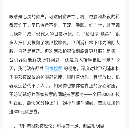
眼睛是心灵的窗户，可这扇窗户在手机、电脑和熬夜的轮
番轰炸下，早已疲惫不堪。干涩、酸胀、红血丝，甚至视
力模糊，成了现代人的日常标配。为了给眼睛“续命”，很
多人把目光投向了眼部按摩仪，飞利浦和松下作为国际大
牌，自然是首选。但这两款护眼仪到底谁更舒服？是买一
台机器就能解决所有问题，还是真人按摩更胜一筹？今
天，我们站在舒养
到家按摩
的视角，深度对比飞利浦和松
下眼部按摩仪的护眼舒适度，同时告诉你：有些放松，机
器永远替代不了人手。如果你也想体验真正的身心解压，
不妨试试舒养到家按摩的同城按摩服务——全国60000+技
师在线，最快30分钟上门，24小时随叫随到，首次注册还
送300元优惠券。
一、飞利浦眼部按摩仪：科技感十足，但局限明显