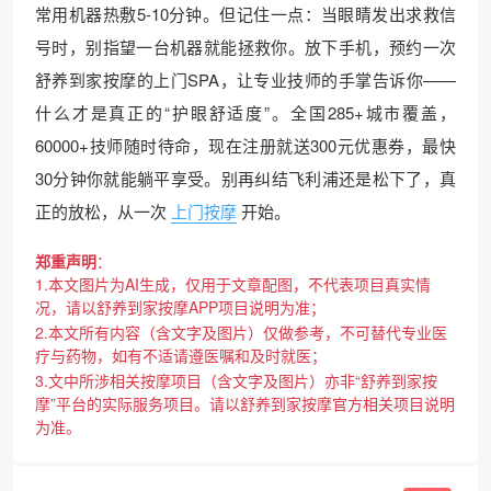
常用机器热敷5-10分钟。但记住一点：当眼睛发出求救信
号时，别指望一台机器就能拯救你。放下手机，预约一次
舒养到家按摩的上门SPA，让专业技师的手掌告诉你——
什么才是真正的“护眼舒适度”。全国285+城市覆盖，
60000+技师随时待命，现在注册就送300元优惠券，最快
30分钟你就能躺平享受。别再纠结飞利浦还是松下了，真
正的放松，从一次
上门按摩
开始。
郑重声明
：
1.本文图片为AI生成，仅用于文章配图，不代表项目真实情
况，请以舒养到家按摩APP项目说明为准；
2.本文所有内容（含文字及图片）仅做参考，不可替代专业医
疗与药物，如有不适请遵医嘱和及时就医；
3.文中所涉相关按摩项目（含文字及图片）亦非“舒养到家按
摩”平台的实际服务项目。请以舒养到家按摩官方相关项目说明
为准。