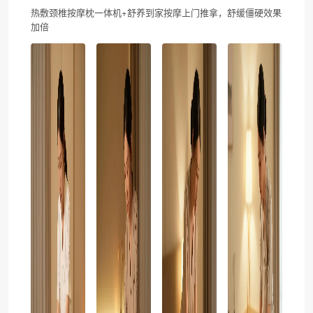
热敷颈椎按摩枕一体机+舒养到家按摩上门推拿，舒缓僵硬效果
加倍