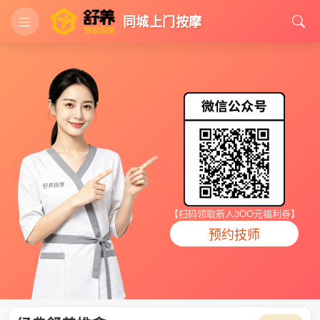
同城上门按摩
【扫码领取新人3OO元福利券】
预约技师