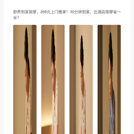
舒养到家按摩，268元上门推拿！30分钟到家，比酒店按摩省一
半？