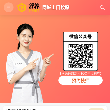
同城上门按摩
【扫码领取新人3OO元福利券】
预约技师