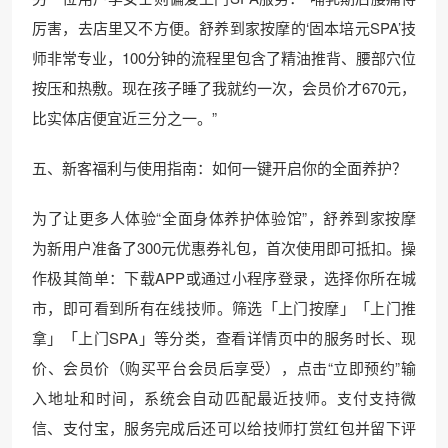
厉害，去店里又不方便。舒养到家按摩的‘固本培元SPA’技
师非常专业，100分钟的流程里包含了精油推背、腰部穴位
按压和热敷。现在孩子睡了我就约一次，会员价才670元，
比实体店便宜近三分之一。”
五、新客福利与使用指南：如何一键开启你的全面养护？
为了让更多人体验“全面身体养护体验馆”，舒养到家按摩
为新用户准备了300元优惠券礼包，首次使用即可抵扣。操
作极其简单：下载APP或通过小程序登录，选择你所在城
市，即可看到所有在线技师。筛选「上门按摩」「上门推
拿」「上门SPA」等分类，查看详情页中的服务时长、现
价、会员价（购买平台会员后享受），点击“立即预约”输
入地址和时间，系统会自动匹配最近技师。支付支持微
信、支付宝，服务完成后还可以给技师打赏红包并留下评