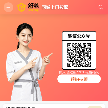
同城上门按摩
【扫码领取新人3OO元福利券】
预约技师