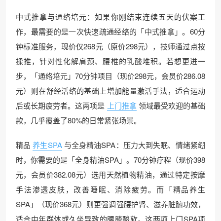
中式推拿与通络培元：如果你刚结束连续五天的伏案工
作，最需要的是一次快速疏通经络的「中式推拿」。60分
钟标准服务，现价仅268元（原价298元），技师通过点按
揉推，针对性化解肩颈、腰椎的乳酸堆积。若想更进一
步，「通络培元」70分钟项目（现价298元，会员价286.08
元）则在舒经活络的基础上增加能量激活手法，适合运动
后或长期疲劳者。这两项是
上门推拿
领域最受欢迎的基础
款，几乎覆盖了80%的日常紧张场景。
精品
养生SPA
与全身精油SPA：压力大到失眠、情绪紧绷
时，你需要的是「全身精油SPA」。70分钟疗程（现价398
元，会员价382.08元）选用天然植物精油，通过特定按摩
手法渗透皮肤，改善睡眠、消除疲劳。而「精品养生
SPA」（现价368元）则更强调强腰护肾、滋养脏腑功效，
适合中年群体或久坐导致的腰膝酸软。这两项上门SPA项