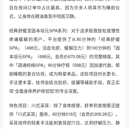
目在夜间订单中占比最高，因为许多人将其作为睡前仪
式，让身体在精油香氛中彻底沉静。
经典舒缓至固本培元SPA系列：对于追求极致放松或慢性
疼痛缓解的用户，平台提供了从80分钟的「经典舒缓
SPA」（498元，活血化瘀、缓解压力）到100分钟的「固
本培元SPA」（698元，会员价670.08元）的完整梯度。其
中「疏通经络SPA」90分钟疗程（598元）因加速代谢、帮
助睡眠的复合功效，成为明星单品。这些项目时长更长、
手法更丰富，技师会结合刮痧、拔罐等辅助手段，真正实
现“全面身体养护体验馆”的专业深度。
特色项目：川式采耳：除了身体按摩，舒养到家按摩还提
供「川式采耳」服务，60分钟218元（会员价209.28元）。
采耳技师的轻柔手法能刺激耳部穴位，达到纾解压力、静