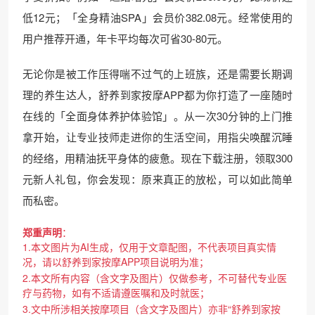
低12元；「全身精油SPA」会员价382.08元。经常使用的
用户推荐开通，年卡平均每次可省30-80元。
无论你是被工作压得喘不过气的上班族，还是需要长期调
理的养生达人，舒养到家按摩APP都为你打造了一座随时
在线的「全面身体养护体验馆」。从一次30分钟的上门推
拿开始，让专业技师走进你的生活空间，用指尖唤醒沉睡
的经络，用精油抚平身体的疲惫。现在下载注册，领取300
元新人礼包，你会发现：原来真正的放松，可以如此简单
而私密。
郑重声明
：
1.本文图片为AI生成，仅用于文章配图，不代表项目真实情
况，请以舒养到家按摩APP项目说明为准；
2.本文所有内容（含文字及图片）仅做参考，不可替代专业医
疗与药物，如有不适请遵医嘱和及时就医；
3.文中所涉相关按摩项目（含文字及图片）亦非“舒养到家按