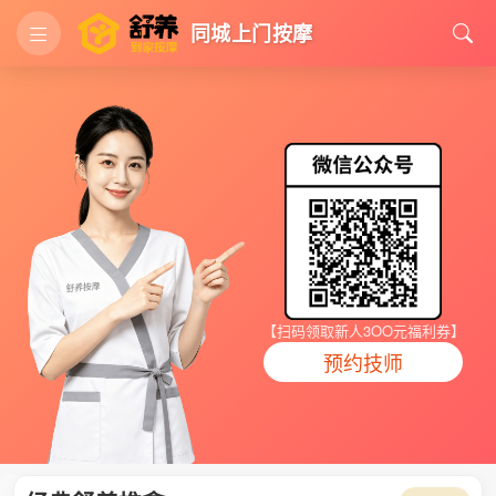
同城上门按摩
【扫码领取新人3OO元福利券】
预约技师