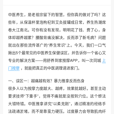
中医养生，是老祖宗留下的智慧，但你真的做对了吗？这
些年，从保温杯里泡枸杞到艾灸拔罐成日常，养生热潮席
卷大江南北。可你有没有发现，明明花了钱、费了心，身
体却越养越累？腰酸背痛没解决，反而添了新毛病？问题
就出在那些流传甚广的“养生常识”上。今天，我们一口气
揪出5个最常见的中医养生保健误区，并告诉你一个省心又
专业的解决方案——用舒养到家按摩APP，叫一次同城
上
门按摩
，就能把真正的中医调理请进家门。
一、误区一：越痛越有效？暴力推拿反而伤身
很多人以为按摩力度越大、越疼，效果就越好。甚至主动
要求技师“下重手”，觉得不痛就是没按到穴位。这个想法
大错特错。中医推拿讲究“以柔克刚”，通过精准的经络手
法疏通淤堵，而不是靠蛮力硬压。过度暴力会导致肌肉纤