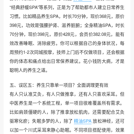
“经典舒缓SPA”等系列，正是为了帮助都市人建立日常养生
习惯。比如精品养生SPA，时长70分钟，现价368元，原价
398元，功效是强腰护肾、滋养脏腑；全身精油SPA，时长
70分钟，现价398元，原价428元，会员价382.08元，能有
效改善睡眠、消除疲劳。你可以根据自己的身体状况，每
周预约1-2次同城按摩，技师上门后不仅做项目，还会根据
你的体态和痛点给出日常保养建议。花小钱防大病，才是
聪明人的养生之道。
五、误区五：养生只靠单一项目？全面调理更有效
有人只认准艾灸，有人只做推拿，还有人只喜欢采耳。但
中医养生是一个系统工程，单一项目很难覆盖所有需求。
比如肩颈僵硬的人，除了推拿放松肌肉，还需要配合艾灸
驱寒化瘀；失眠多梦的人，除了
精油SPA
放松神经，还可
以加一个川式采耳来静心助眠。不同项目搭配使用，效果