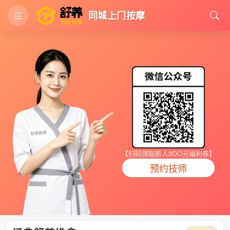
同城上门按摩
【扫码领取新人3OO元福利券】
预约技师