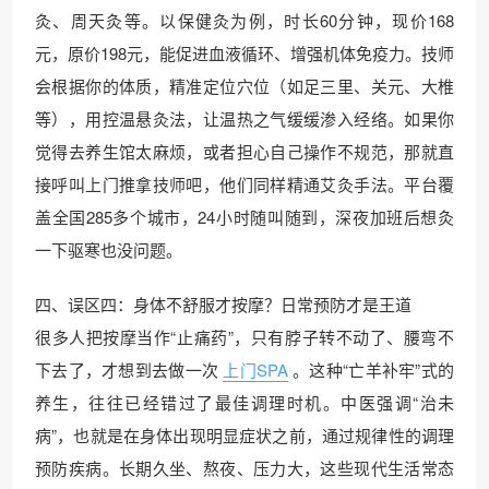
灸、周天灸等。以保健灸为例，时长60分钟，现价168
元，原价198元，能促进血液循环、增强机体免疫力。技师
会根据你的体质，精准定位穴位（如足三里、关元、大椎
等），用控温悬灸法，让温热之气缓缓渗入经络。如果你
觉得去养生馆太麻烦，或者担心自己操作不规范，那就直
接呼叫上门推拿技师吧，他们同样精通艾灸手法。平台覆
盖全国285多个城市，24小时随叫随到，深夜加班后想灸
一下驱寒也没问题。
四、误区四：身体不舒服才按摩？日常预防才是王道
很多人把按摩当作“止痛药”，只有脖子转不动了、腰弯不
下去了，才想到去做一次
上门SPA
。这种“亡羊补牢”式的
养生，往往已经错过了最佳调理时机。中医强调“治未
病”，也就是在身体出现明显症状之前，通过规律性的调理
预防疾病。长期久坐、熬夜、压力大，这些现代生活常态