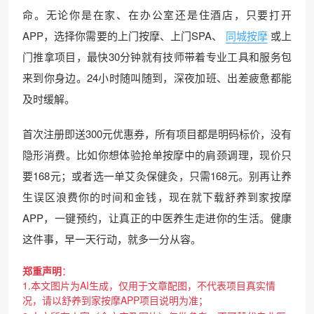
命。无论你是在家、在办公室还是住酒店，只要打开
APP，选择你需要的上门按摩、上门SPA、
同城按摩
或上
门推拿项目，最快30分钟就有技师带着专业工具和服务包
来到你身边。24小时随叫随到，深夜加班、出差疲惫都能
及时缓解。
首次注册即送300元优惠券，所有项目都是明码标价，没有
隐形消费。比如你想体验抢单按摩中的肩颈调理，现价只
要168元；或者选一单艾灸保健灸，只需168元。别再让养
生误区浪费你的时间和金钱，现在就下载舒养到家按摩
APP，一键预约，让真正的中医养生走进你的生活。健康
这件事，早一天行动，就多一分从容。
郑重声明
：
1.本文图片为AI生成，仅用于文章配图，不代表项目真实情
况，请以舒养到家按摩APP项目说明为准；