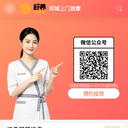
同城上门按摩
【扫码领取新人3OO元福利券】
预约技师