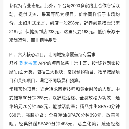
都保持专业态度。此外，平台与2000多家线上合作店铺联
动，提供艾灸、采耳等配套项目，价格同样低于市场均
价。比如川式采耳，到店一般298元，舒养到家按摩只需
218元；保健灸到店238元，这里只要168元。低价来源于
精简运营，而非牺牲品质。
四、六大核心项目，让同城按摩覆盖所有需求
舒养
到家按摩
APP的项目体系非常丰富，按“舒养到家按
摩”页面分类，包括三大板块：常规预约项目、抢单按摩项
目和艾灸项目，满足不同场景和预算。
常规预约项目：适合追求固定技师和黄金时段的人群。中
式推拿60分钟268元，以舒缓活络、全身放松为功效；通
络培元70分钟298元，能激活能量；精品养生SPA70分钟
368元，强腰护肾；全身精油SPA70分钟398元，改善睡
眠；经典舒缓SPA80分钟498元，活血化瘀；疏通经络