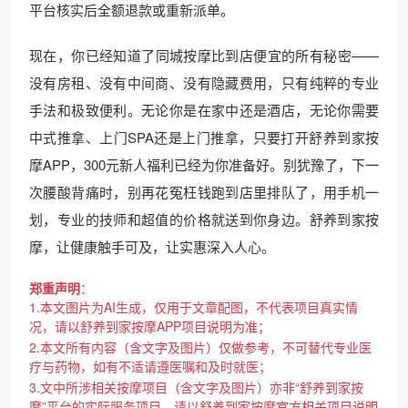
平台核实后全额退款或重新派单。
现在，你已经知道了同城按摩比到店便宜的所有秘密——
没有房租、没有中间商、没有隐藏费用，只有纯粹的专业
手法和极致便利。无论你是在家中还是酒店，无论你需要
中式推拿、上门SPA还是上门推拿，只要打开舒养到家按
摩APP，300元新人福利已经为你准备好。别犹豫了，下一
次腰酸背痛时，别再花冤枉钱跑到店里排队了，用手机一
划，专业的技师和超值的价格就送到你身边。舒养到家按
摩，让健康触手可及，让实惠深入人心。
郑重声明
：
1.本文图片为AI生成，仅用于文章配图，不代表项目真实情
况，请以舒养到家按摩APP项目说明为准；
2.本文所有内容（含文字及图片）仅做参考，不可替代专业医
疗与药物，如有不适请遵医嘱和及时就医；
3.文中所涉相关按摩项目（含文字及图片）亦非“舒养到家按
摩”平台的实际服务项目。请以舒养到家按摩官方相关项目说明