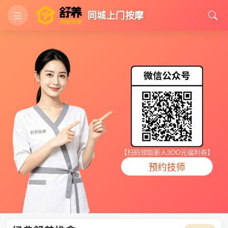
同城上门按摩
【扫码领取新人3OO元福利券】
预约技师