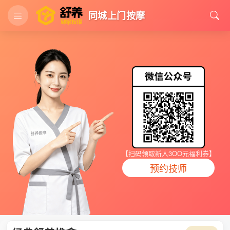
同城上门按摩
【扫码领取新人3OO元福利券】
预约技师