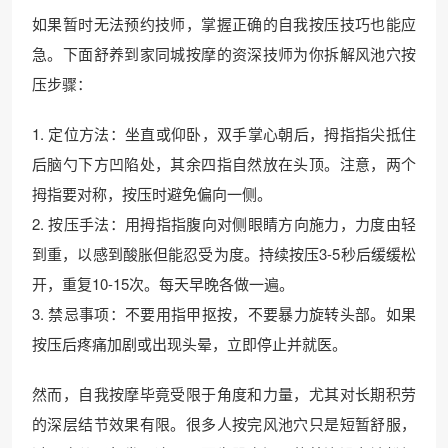
如果暂时无法预约技师，掌握正确的自我按压技巧也能应
急。下面舒养到家同城按摩的资深技师为你拆解风池穴按
压步骤：
1. 定位方法：坐直或仰卧，双手掌心朝后，拇指指尖抵住
后脑勺下方凹陷处，其余四指自然放在头顶。注意，两个
拇指要对称，按压时避免偏向一侧。
2. 按压手法：用拇指指腹向对侧眼睛方向施力，力度由轻
到重，以感到酸胀但能忍受为度。持续按压3-5秒后缓缓松
开，重复10-15次。每天早晚各做一遍。
3. 禁忌事项：不要用指甲抠按，不要暴力旋转头部。如果
按压后疼痛加剧或出现头晕，立即停止并就医。
然而，自我按摩毕竟受限于角度和力量，尤其对长期积劳
的深层结节效果有限。很多人按完风池穴只是短暂舒服，