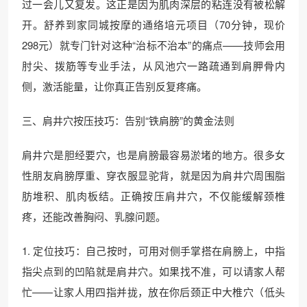
过一会儿又复发。这正是因为肌肉深层的粘连没有被松解
开。舒养到家同城按摩的通络培元项目（70分钟，现价
298元）就专门针对这种“治标不治本”的痛点——技师会用
肘尖、拨筋等专业手法，从风池穴一路疏通到肩胛骨内
侧，激活能量，让你真正告别反复疼痛。
三、肩井穴按压技巧：告别“铁肩膀”的黄金法则
肩井穴是胆经要穴，也是肩膀最容易淤堵的地方。很多女
性朋友肩膀厚重、穿衣服显驼背，就是因为肩井穴周围脂
肪堆积、肌肉板结。正确按压肩井穴，不仅能缓解颈椎
疼，还能改善胸闷、乳腺问题。
1. 定位技巧：自己按时，可用对侧手掌搭在肩膀上，中指
指尖点到的凹陷就是肩井穴。如果找不准，可以请家人帮
忙——让家人用四指并拢，放在你后颈正中大椎穴（低头