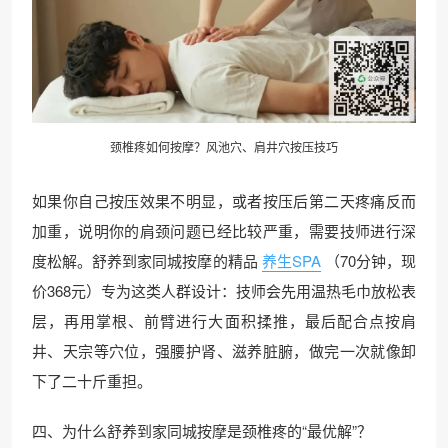
颈椎疼如何按摩？风池穴、肩井穴按压技巧
如果你自己按压效果不明显，或者按压后第二天疼痛反而
加重，说明你的肩颈问题已经比较严重，需要技师进行深
度松解。舒养到家同城按摩的精品
养生SPA
（70分钟，现
价368元）专为这类人群设计：技师会先用温热毛巾放松表
层，再用掌根、前臂进行大面积揉推，最后配合点按肩
井、天宗等穴位，强腰护肾、滋养脏腑，做完一次就像卸
下了二十斤重担。
四、为什么舒养到家同城按摩是颈椎疼的“最优解”？