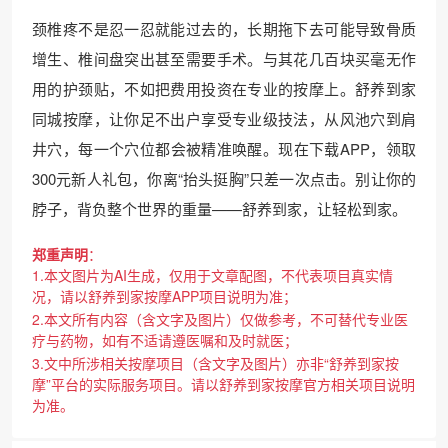
颈椎疼不是忍一忍就能过去的，长期拖下去可能导致骨质
增生、椎间盘突出甚至需要手术。与其花几百块买毫无作
用的护颈贴，不如把费用投资在专业的按摩上。舒养到家
同城按摩，让你足不出户享受专业级技法，从风池穴到肩
井穴，每一个穴位都会被精准唤醒。现在下载APP，领取
300元新人礼包，你离“抬头挺胸”只差一次点击。别让你的
脖子，背负整个世界的重量——舒养到家，让轻松到家。
郑重声明
：
1.本文图片为AI生成，仅用于文章配图，不代表项目真实情
况，请以舒养到家按摩APP项目说明为准；
2.本文所有内容（含文字及图片）仅做参考，不可替代专业医
疗与药物，如有不适请遵医嘱和及时就医；
3.文中所涉相关按摩项目（含文字及图片）亦非“舒养到家按
摩”平台的实际服务项目。请以舒养到家按摩官方相关项目说明
为准。