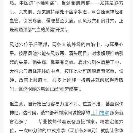
堵。中医讲“不通则痛”，当颈部肌肉群——尤其是斜方
肌、头夹肌、颈夹肌持续处于痉挛状态，就会压迫神经和
血管，引发疼痛、僵硬甚至头痛。而风池穴和肩井穴，正
是疏通颈部气血的关键“开关”。
风池穴位于后颈部，两条大筋外缘的凹陷中，与耳垂齐
平。按摩风池穴能祛风散寒、清头明目，对缓解颈椎病引
起的头晕、偏头痛、鼻塞有奇效。肩井穴则在肩膀正中，
大椎穴与肩峰连线的中点，按压此处可疏解肩背沉重、僵
硬，改善上肢麻木。很多上班族一按肩井就酸胀得嗷嗷
叫，这说明你的肩颈已经“积劳成疾”。
但注意，自行按压很容易力度不对、位置不准，甚至误伤
神经。这时候，选择舒养到家同城按摩的
上门推拿
服务就
省心多了——专业技师带着设备直接到家，精准定位穴
位，一次60分钟的中式推拿（现价仅268元）就能让你体