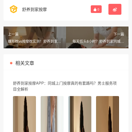
舒养到家按摩
0
上一篇
下一篇
蝶形枕vs按摩枕实测！舒养到家同
每天低头8小时？舒养到家同城按
城按摩解密颈椎枕头真相
摩康复师教你4招在家缓解颈椎酸
痛
相关文章
舒养到家按摩APP：同城上门按摩真的有套路吗？男士服务项
目全解析