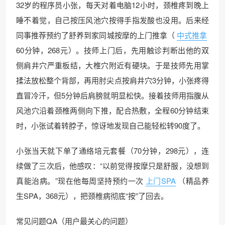
32岁的程序员小张，每天对着电脑12小时，颈椎疼到晚上
睡不着觉，自己按压风池穴按得手指发酸也没用。后来经
同事推荐预约了舒养到家同城按摩的上门推拿（
中式推拿
60分钟，268元）。技师上门后，先用触诊判断出他的双
侧肩井穴严重板结，大椎穴附近有硬块。于是技师先用掌
揉法放松整个背部，再用肘尖点按肩井穴3分钟，小张疼得
直冒冷汗，但5分钟后肩膀就明显松快。接着技师用指腹从
风池穴沿着颈椎两侧向下推，配合热敷，全程60分钟结束
时，小张试着转脖子，惊讶地发现自己能轻松转90度了。
小张当天就下单了通络培元套餐（70分钟，298元），连
续做了三次后，他感叹：“以前觉得按摩只是舒服，没想到
真能治病。”现在他每周坚持预约一次
上门SPA
（精品养
生SPA，368元），把颈椎病彻底“按”了回去。
常见问题QA（用户最关心的问题）