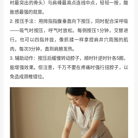
时最突出的骨头）与肩峰最高点连线中点，轻轻一按，酸
胀感最强的就是。
2. 按压手法：用拇指指腹垂直向下按压，同时配合深呼吸
——吸气时按压，呼气时放松。每侧按压1分钟，交替进
行。也可以四指并拢，像抓揉一样拿捏肩井穴周围的肌
肉，每次3分钟，直到肩膀发热。
3. 辅助动作：按压后缓慢转动脖子，顺时针逆时针各5圈，
能增强效果。但注意，千万不要在疼痛时强行扭脖子，以
免造成颈椎错位。