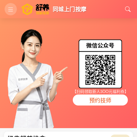
同城上门按摩
【扫码领取新人3OO元福利券】
预约技师