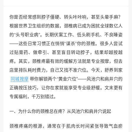
你是否经常感到脖子僵硬、转头咔咔响，甚至头晕手麻？
根据世界卫生组织的数据，颈椎病已成为困扰全球数亿人
的“头号职业病”。长期伏案工作、低头刷手机、不良睡姿
——这些日常习惯正在悄悄“谋杀”你的颈椎。很多人尝试
过贴膏药、做牵引、甚至盲目转动脖子，结果却越按越
疼。其实，颈椎疼最有效的缓解方法就是专业按摩，但去
店里排队耗时费力，自己又找不准穴位。今天，舒养到家
同城按摩
带你解锁两个“黄金穴位”——风池穴和肩井穴的
正确按压技巧，让你在家就能享受专业级舒缓。文末更有
专属福利，千万别错过。
一、为什么你的颈椎总在疼？从风池穴和肩井穴说起
颈椎疼痛的根源，通常在于肌肉长时间紧张导致气血瘀