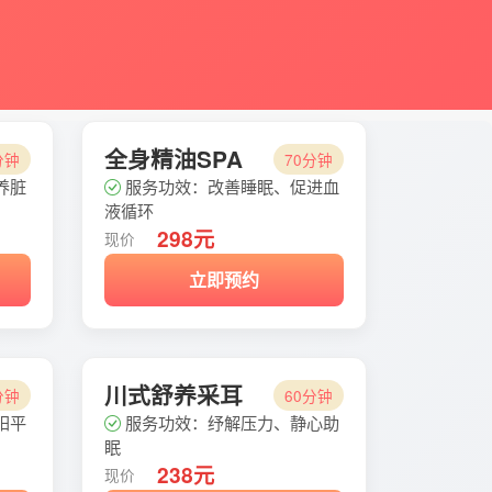
全身精油SPA
分钟
70分钟
养脏
服务功效：改善睡眠、促进血
液循环
298元
现价
立即预约
川式舒养采耳
分钟
60分钟
阳平
服务功效：纾解压力、静心助
眠
238元
现价