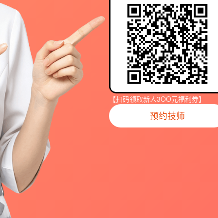
【扫码领取新人3OO元福利券】
预约技师