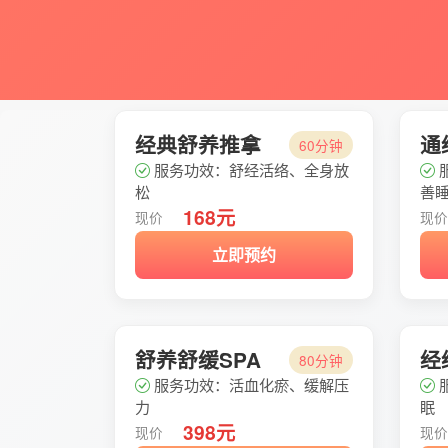
经典舒养推拿
通
60分钟
服务功效：舒经活络、全身放
松
善
168元
现价
现
立即预约
舒养舒缓SPA
经
80分钟
服务功效：活血化瘀、缓解压
力
眠
398元
现价
现