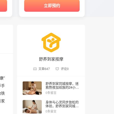
立即预约
舒养到家按摩
文章
647
评论
0
康”
舒养到家同城按摩，拯
等手
救熬夜加班族的24小时
健康管家
地铁
0条留言
者家
身体与心灵同步放松的
体验，舒养到家同城按
摩上门SPA让你在家享
0条留言
受专业推拿