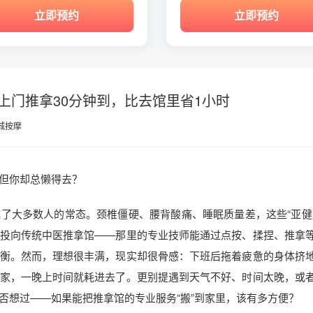
立即预约
立即预约
上门推拿30分钟到，比去馆里省1小时
城按摩
但你却总懒得去？
了大多数人的常态。颈椎僵硬、腰背酸痛、睡眠质量差，这些“亚健
投向传统中医推拿馆——那里的专业技师能通过点按、揉捏、推拿
衡。然而，理想很丰满，现实却很骨感：下班后拖着疲惫的身体挤
家，一晚上时间就耗进去了。更别提遇到天气不好、时间太晚，或
否想过——如果能把推拿馆的专业服务“搬”到家里，该有多方便？