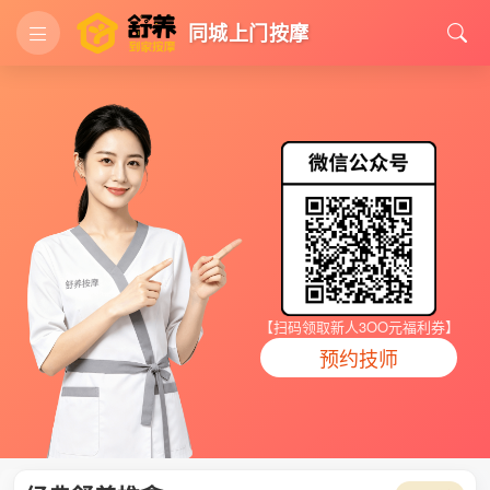
同城上门按摩
【扫码领取新人3OO元福利券】
预约技师