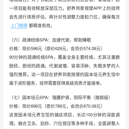
一项目能有效释放深层压力。舒养到家按摩APP上的技师
会先进行体质评估，再针对性调整力度和穴位，确保每次
上门按摩
都精准有效。
（六）疏通经络SPA：加速代谢，帮助睡眠
价格：现价598元（原价628元，会员价574.08元）
90分钟的疏通经络SPA，覆盖全身主要经络，尤其注重膀
胱经、胆经的疏通。代谢减慢、容易浮肿、失眠多梦的人
强烈推荐。这一项目在舒养到家按摩的固本培元养生馆中
属于进阶服务，技师需要获得高级资质才能接单。
（七）固本培元SPA：强腰护肾，阴阳平衡（旗舰级）
价格：现价698元（原价788元，会员价670.08元）
这是固本培元养生馆的镇店项目，长达100分钟的深度调
理。融合艾灸、刮痧、穴位按压等多种手段，全面调整人