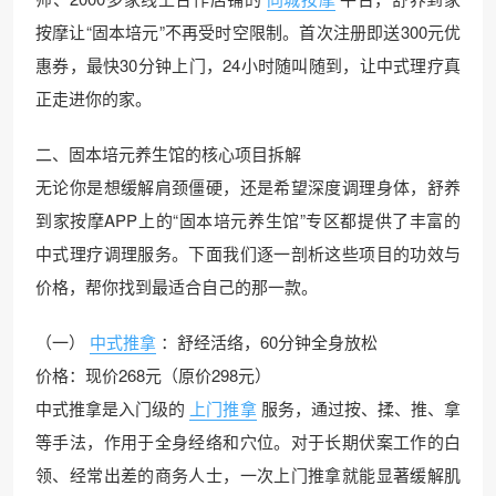
按摩让“固本培元”不再受时空限制。首次注册即送300元优
惠券，最快30分钟上门，24小时随叫随到，让中式理疗真
正走进你的家。
二、固本培元养生馆的核心项目拆解
无论你是想缓解肩颈僵硬，还是希望深度调理身体，舒养
到家按摩APP上的“固本培元养生馆”专区都提供了丰富的
中式理疗调理服务。下面我们逐一剖析这些项目的功效与
价格，帮你找到最适合自己的那一款。
（一）
中式推拿
：舒经活络，60分钟全身放松
价格：现价268元（原价298元）
中式推拿是入门级的
上门推拿
服务，通过按、揉、推、拿
等手法，作用于全身经络和穴位。对于长期伏案工作的白
领、经常出差的商务人士，一次上门推拿就能显著缓解肌