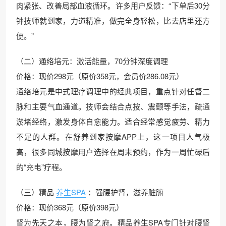
肉紧张、改善局部血液循环。许多用户反馈：“下单后30分
钟技师就到家，力道精准，做完全身轻松，比去店里还方
便。”
（二）通络培元：激活能量，70分钟深度调理
价格：现价298元（原价358元，会员价286.08元）
通络培元是中式理疗调理中的经典项目，重点针对任督二
脉和主要气血通道。技师会结合点按、震颤等手法，疏通
淤堵经络，激发身体自愈能力。适合经常感觉疲劳、精力
不足的人群。在舒养到家按摩APP上，这一项目人气极
高，很多同城按摩用户选择在周末预约，作为一周忙碌后
的“充电”疗程。
（三）精品
养生SPA
：强腰护肾，滋养脏腑
价格：现价368元（原价398元）
肾为先天之本，腰为肾之府。精品养生SPA专门针对腰肾