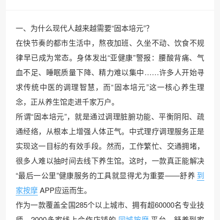
一、为什么现代人越来越需要“固本培元”？
在快节奏的都市生活中，熬夜加班、久坐不动、饮食不规
律早已成为常态。身体发出“亚健康”警报：腰酸背痛、气
血不足、睡眠质量下降、精力难以集中……许多人开始寻
求传统中医的调理智慧，而“固本培元”这一核心养生理
念，正从养生馆走进千家万户。
所谓“固本培元”，就是通过调理脏腑功能、平衡阴阳、疏
通经络，从根本上增强人体正气。中式理疗调理服务正是
实现这一目标的有效手段。然而，工作繁忙、交通拥堵，
很多人难以抽时间去线下养生馆。这时，一款真正能解决
“最后一公里”健康服务的工具就显得尤为重要——舒养
到
家按摩
APP应运而生。
作为一款覆盖全国285个以上城市、拥有超60000名专业技
师、2000多家线上合作店铺的
同城按摩
平台，舒养到家