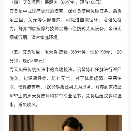
（四）艾灸项目：保健灸（60分钟，现价168元）
艾灸是中式理疗调理的瑰宝。保健灸使用优质艾条，悬灸
足三里、关元等保健要穴，可促进血液循环、增强免疫
力。舒养到家按摩的技师会携带便携式艾灸设备，全程无
烟或低烟，适合家庭环境。
（五）艾灸项目：周天灸-高级（60分钟，现价198元；120
分钟，现价368元）
周天灸是传统灸法中的高端技法，沿督脉和任脉进行巡回
施灸，能温通经络、培补元气。对于体质虚弱、畏寒怕
冷、慢性疲劳者，120分钟版效果尤为显著。舒养到家按摩
APP上的周天灸技师均持有专业证书，艾灸后建议多喝温
水，避免吹风。