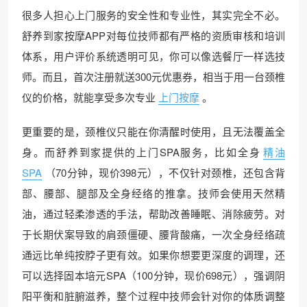
很多人担心上门服务的安全性和专业性，其实完全不必。
舒养到家按摩APP对每位技师都有严格的资质审核和培训
体系，用户评价系统透明可见，你可以像选餐厅一样选技
师。而且，首次注册就送300元优惠券，相当于用一台颈椎
仪的价格，就能享受多次专业
上门按摩
。
更重要的是，颈椎仪只能在你清醒时使用，且无法覆盖全
身。而舒养到家提供的上门SPA服务，比如全身
精油
SPA
（70分钟，现价398元），不仅针对颈椎，还包含背
部、腰部、腿部及全身经络的推拿。技师会使用天然精
油，通过轻柔渗透的手法，帮助改善睡眠、消除疲劳。对
于长期伏案导致的肩颈僵硬、腰背酸痛，一次全身经络疏
通远比单纯按脖子更有效。如果你想要更深度的调理，还
可以选择固本培元SPA（100分钟，现价698元），强调阴
阳平衡和脏腑滋养，整个过程中技师会针对你的体质调整