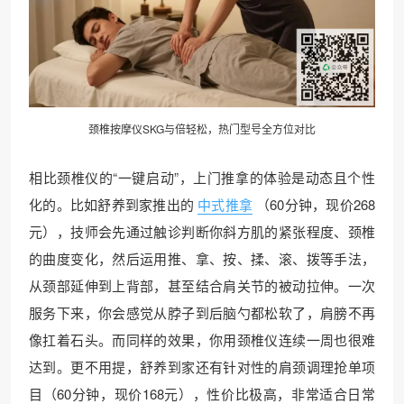
颈椎按摩仪SKG与倍轻松，热门型号全方位对比
相比颈椎仪的“一键启动”，上门推拿的体验是动态且个性
化的。比如舒养到家推出的
中式推拿
（60分钟，现价268
元），技师会先通过触诊判断你斜方肌的紧张程度、颈椎
的曲度变化，然后运用推、拿、按、揉、滚、拨等手法，
从颈部延伸到上背部，甚至结合肩关节的被动拉伸。一次
服务下来，你会感觉从脖子到后脑勺都松软了，肩膀不再
像扛着石头。而同样的效果，你用颈椎仪连续一周也很难
达到。更不用提，舒养到家还有针对性的肩颈调理抢单项
目（60分钟，现价168元），性价比极高，非常适合日常