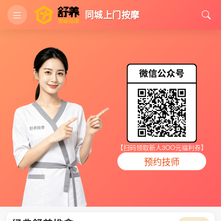
同城上门按摩
【扫码领取新人3OO元福利券】
预约技师