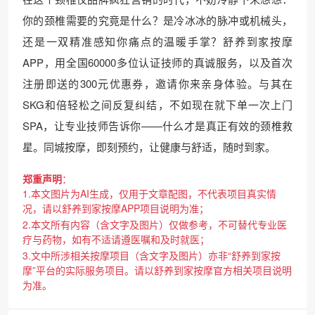
你的颈椎需要的究竟是什么？是冷冰冰的脉冲或机械头，
还是一双精准感知你痛点的温暖手掌？舒养到家按摩
APP，用全国60000多位认证技师的真诚服务，以及首次
注册即送的300元优惠券，邀请你来亲身体验。与其在
SKG和倍轻松之间反复纠结，不如现在就下单一次上门
SPA，让专业技师告诉你——什么才是真正有效的颈椎救
星。同城按摩，即刻预约，让健康与舒适，随时到家。
郑重声明
：
1.本文图片为AI生成，仅用于文章配图，不代表项目真实情
况，请以舒养到家按摩APP项目说明为准；
2.本文所有内容（含文字及图片）仅做参考，不可替代专业医
疗与药物，如有不适请遵医嘱和及时就医；
3.文中所涉相关按摩项目（含文字及图片）亦非“舒养到家按
摩”平台的实际服务项目。请以舒养到家按摩官方相关项目说明
为准。