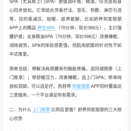
SPA（尤其是上门SPA）更强调环境、精油、仪式感和身
心同步放松。它常结合芳香疗法、音乐、热敷、淋巴引流
等，目的是减压、助眠、滋养脏腑。比如舒养到家按摩
APP上的精品
养生SPA
（70分钟，现价368元），主打强
腰护肾；全身精油SPA（70分钟，现价398元）改善睡眠、
消除疲劳。SPA的体验感更强，但肌肉层面的针对性不如
中式推拿。
简单总结：想解决肩颈腰背的酸胀疼痛，选同城按摩（上
门推拿）；想舒缓压力、改善睡眠，选上门SPA；想单纯
放松双脚，可以选足疗。而舒养
到家按摩
APP同时覆盖这
三类服务，一个平台满足所有需求。
二、为什么
上门按摩
比到店更香？舒养到家按摩的三大核
心优势