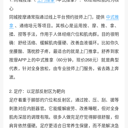
心
同城按摩通常指通过线上平台预约技师上门，提供
中式推
拿
、通络培元等项目。其核心是运用按、摩、推、拿、
揉、捏等手法，作用于人体经络穴位和肌肉群。目的很明
确：舒经活络、缓解肌肉僵硬、改善血液循环。比如你久
坐腰酸、落枕脖子疼，最适合的就是上门推拿。舒养到家
按摩APP上的中式推拿（60分钟，现价268元）就是典型
代表，针对全身放松，由专业技师上门服务，省去路上奔
波。
2. 足疗：以足部反射区为靶向
足疗着重于脚部的穴位和反射区，通过按、压、刮、搓等
刺激对应内脏器官。它能缓解疲劳、改善睡眠，但对全身
肌肉深层的调理有限。很多人做完足疗觉得脚很舒服，但
肩背依然僵硬。足疗更适合日常养生保健，而不是解决急