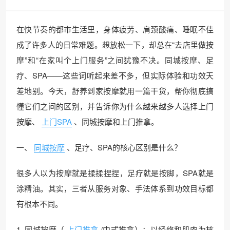
在快节奏的都市生活里，身体疲劳、肩颈酸痛、睡眠不佳
成了许多人的日常难题。想放松一下，却总在“去店里做按
摩”和“在家叫个上门服务”之间犹豫不决。同城按摩、足
疗、SPA——这些词听起来差不多，但实际体验和功效天
差地别。今天，舒养到家按摩就用一篇干货，帮你彻底搞
懂它们之间的区别，并告诉你为什么越来越多人选择上门
按摩、
上门SPA
、同城按摩和上门推拿。
一、
同城按摩
、足疗、SPA的核心区别是什么？
很多人以为按摩就是揉揉捏捏，足疗就是按脚，SPA就是
涂精油。其实，三者从服务对象、手法体系到功效目标都
有根本不同。
1. 同城按摩（
上门推拿
/中式推拿）：以经络和肌肉为核