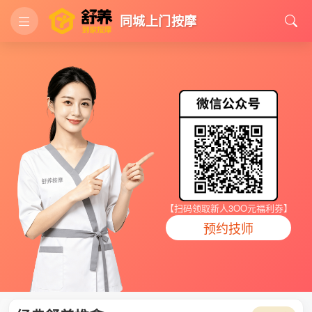
同城上门按摩
【扫码领取新人3OO元福利券】
预约技师