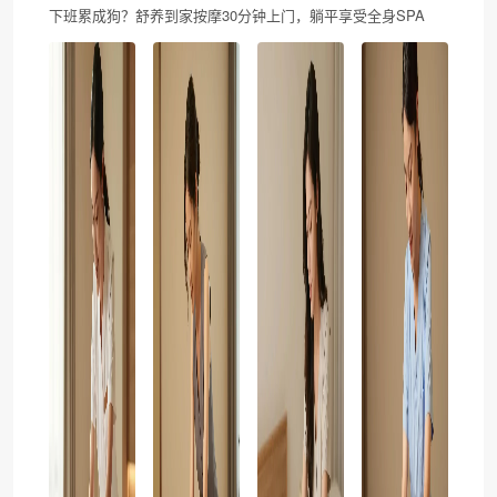
下班累成狗？舒养到家按摩30分钟上门，躺平享受全身SPA