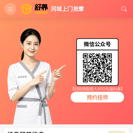
同城上门按摩
【扫码领取新人3OO元福利券】
预约技师